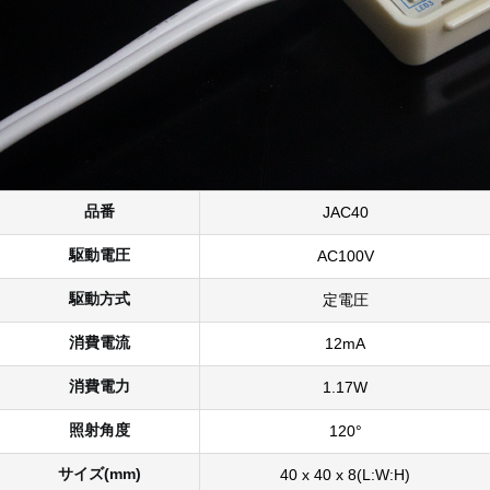
品番
JAC40
駆動電圧
AC100V
駆動方式
定電圧
消費電流
12mA
消費電力
1.17W
照射角度
120°
サイズ(mm)
40 x 40 x 8(L:W:H)