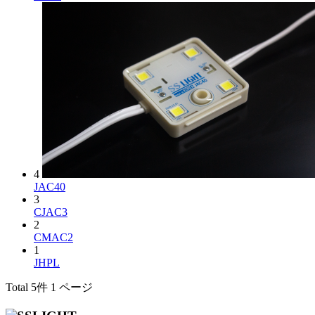
4
JAC40
3
CJAC3
2
CMAC2
1
JHPL
Total 5件
1 ページ