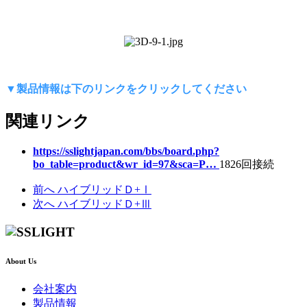
▼製品情報は下のリンクをクリックしてください
関連リンク
https://sslightjapan.com/bbs/board.php?
bo_table=product&wr_id=97&sca=P…
1826回接続
前へ
ハイブリッドＤ+Ⅰ
次へ
ハイブリッドＤ+Ⅲ
About Us
会社案内
製品情報