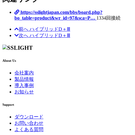
https://sslightjapan.com/bbs/board.php?
bo_table=product&wr_id=97&sca=P…
1334回接続
前へ
ハイブリッドD＋Ⅲ
次へ
ハイブリッドD＋Ⅲ
About Us
会社案内
製品情報
導入事例
お知らせ
Support
ダウンロード
お問い合わせ
よくある質問