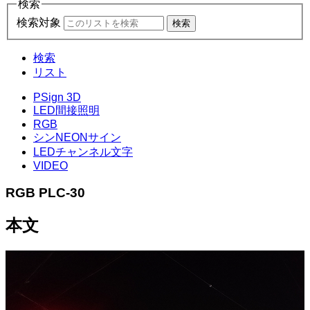
検索
検索対象
検索
検索
リスト
PSign 3D
LED間接照明
RGB
シンNEONサイン
LEDチャンネル文字
VIDEO
RGB
PLC-30
本文