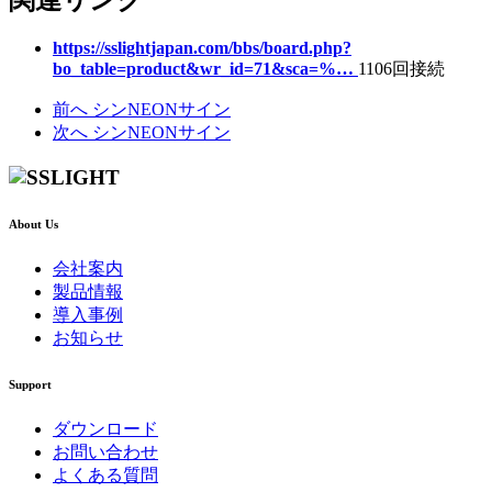
https://sslightjapan.com/bbs/board.php?
bo_table=product&wr_id=71&sca=%…
1106回接続
前へ
シンNEONサイン
次へ
シンNEONサイン
About Us
会社案内
製品情報
導入事例
お知らせ
Support
ダウンロード
お問い合わせ
よくある質問