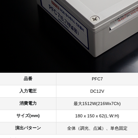
品番
PFC7
入力電圧
DC12V
消費電力
最大1512W(216Wx7Ch)
サイズ(mm)
180 x 150 x 62(L:W:H)
演出パターン
全体（調光、点滅）、単色固定