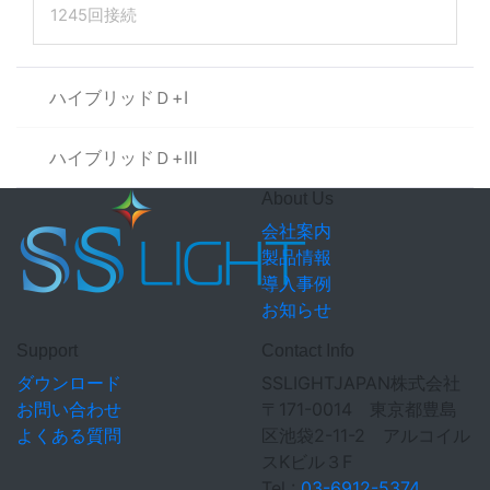
1245回接続
ハイブリッドＤ+Ⅰ
ハイブリッドＤ+Ⅲ
About Us
会社案内
製品情報
導入事例
お知らせ
Support
Contact Info
ダウンロード
SSLIGHTJAPAN株式会社
お問い合わせ
〒171-0014 東京都豊島
よくある質問
区池袋2-11-2 アルコイル
スKビル３F
Tel :
03-6912-5374